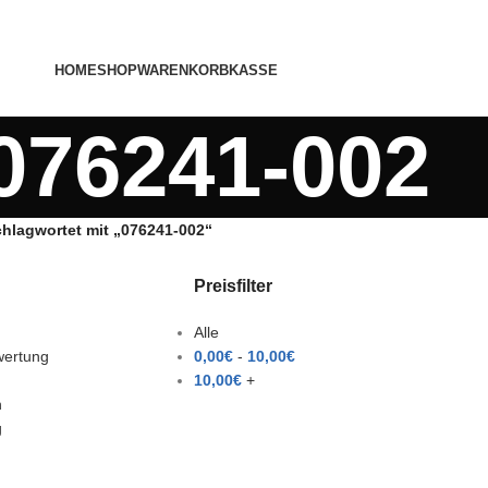
HOME
SHOP
WARENKORB
KASSE
076241-002
chlagwortet mit „076241-002“
Preisfilter
Alle
wertung
0,00
€
-
10,00
€
10,00
€
+
h
g