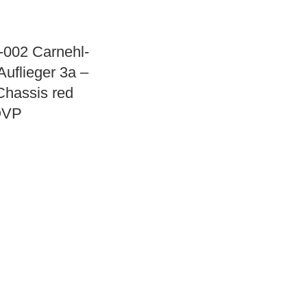
-002 Carnehl-
uflieger 3a –
 Chassis red
OVP