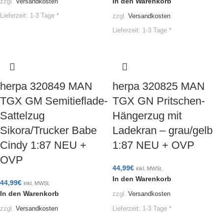
In den Warenkorb
zzgl.
Versandkosten
Lieferzeit:
1-3 Tage *
zzgl.
Versandkosten
Lieferzeit:
1-3 Tage *
herpa 320849 MAN
herpa 320825 MAN
TGX GM Semitieflade-
TGX GN Pritschen-
Sattelzug
Hängerzug mit
Sikora/Trucker Babe
Ladekran – grau/gelb
Cindy 1:87 NEU +
1:87 NEU + OVP
OVP
44,99
€
inkl. MWSt.
In den Warenkorb
44,99
€
inkl. MWSt.
In den Warenkorb
zzgl.
Versandkosten
Lieferzeit:
1-3 Tage *
zzgl.
Versandkosten