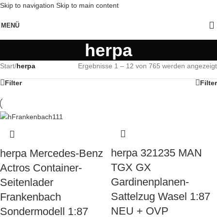
Skip to navigation
Skip to main content
MENÜ
herpa
Start
/
herpa
Ergebnisse 1 – 12 von 765 werden angezeigt
Filter
Filter
herpa 321235 MAN
herpa Mercedes-Benz
TGX GX
Actros Container-
Gardinenplanen-
Seitenlader
Sattelzug Wasel 1:87
Frankenbach
NEU + OVP
Sondermodell 1:87