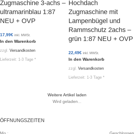
Zugmaschine 3-achs –
Hochdach
ultramarinblau 1:87
Zugmaschine mit
NEU + OVP
Lampenbügel und
Rammschutz 2achs –
17,99
€
inkl. MWSt.
grün 1:87 NEU + OVP
In den Warenkorb
zzgl.
Versandkosten
22,49
€
inkl. MWSt.
In den Warenkorb
Lieferzeit:
1-3 Tage *
zzgl.
Versandkosten
Lieferzeit:
1-3 Tage *
Weitere Artikel laden
Wird geladen...
ÖFFNUNGSZEITEN
Mo.:
Geschlossen